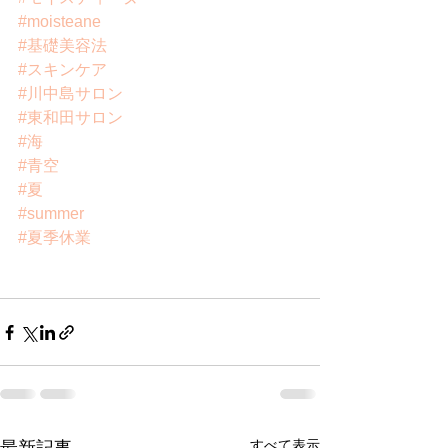
#moisteane
#基礎美容法
#スキンケア
#川中島サロン
#東和田サロン
#海
#青空
#夏
#summer
#夏季休業
すべて表示